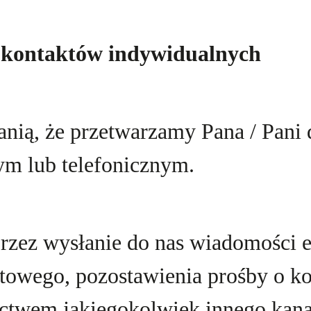
a kontaktów indywidualnych
anią, że przetwarzamy Pana / Pan
m lub telefonicznym.
rzez wysłanie do nas wiadomości e
owego, pozostawienia prośby o kon
ictwem jakiegokolwiek innego kana