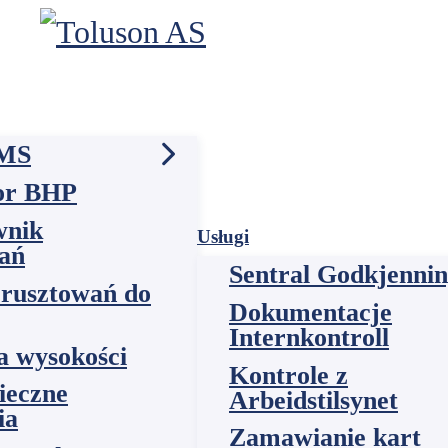
HMS
Darmowa rejestrac
or BHP
Lekcje
wnik
Usługi
ań
Logowanie
Sentral Godkjenni
rusztowań do
Dokumentacje
Internkontroll
a wysokości
Kontrole z
ieczne
Arbeidstilsynet
ia
Zamawianie kart