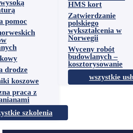
 wysoką
HMS kort
turą
Zatwierdzanie
a pomoc
polskiego
wykształcenia w
norweskich
Norwegii
ów
anych
Wyceny robót
budowlanych –
akowy
kosztorysowanie
a drodze
wszystkie usł
iki koszowe
zna praca z
janianami
ystkie szkolenia