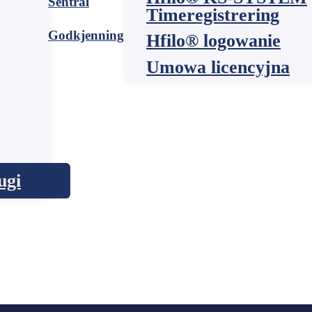
Sentral
Timeregistrering
Godkjenning
Hfilo® logowanie
Umowa licencyjna
ugi