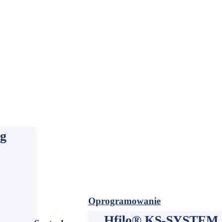
ja
ng
Oprogramowanie
Hfilo® KS-SYSTEM